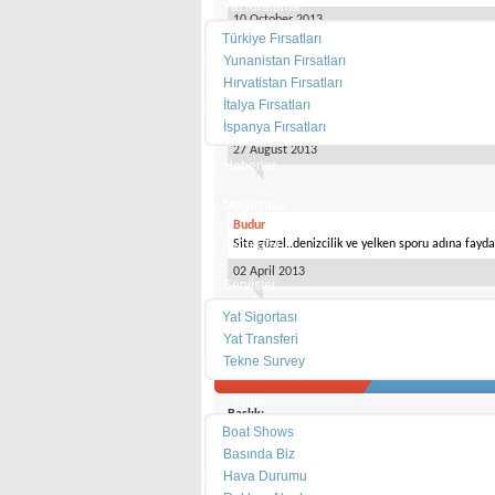
Yat Kiralama
10 October 2013
Türkiye Fırsatları
Yunanistan Fırsatları
Hırvatistan Fırsatları
satılık sürat teknesi
İtalya Fırsatları
link; http://yatvitrini.com/satilik-surat-tekne
ulaşabilirsiniz. E- posta adresimiz; m_mecuk@h
İspanya Fırsatları
27 August 2013
Haberler
Mağazalar
Budur
Marinalar
Site güzel..denizcilik ve yelken sporu adına faydal
02 April 2013
Servisler
Yat Sigortası
«
1
2
3
4
5
6
7
8
9
10
11
12
13
14
15
16
17
18
19
Yat Transferi
Tekne Survey
Mesaj Panosuna Yaz
Pusula
Başlık:
Boat Shows
Basında Biz
Mesaj:
Hava Durumu