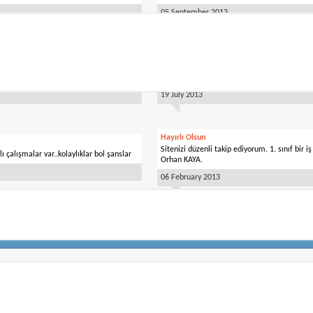
05 September 2013
Yat personeli arayanlar
si.aspx?pageID=96&aid=3265 buradan bize
Merhaba yatlarda çalışmak istiyorum.Gemiler
otmail.com ...
çalıştım. İlgilenenlere Saygılarımla .Ayhan 
19 July 2013
Hayırlı Olsun
Sitenizi düzenli takip ediyorum. 1. sınıf bir i
ı çalışmalar var..kolaylıklar bol şanslar
Orhan KAYA.
06 February 2013
20
21
22
23
24
25
26
27
28
29
30
31
32
33
»