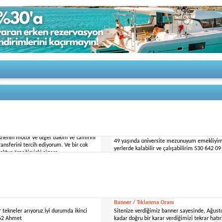
belgesi,b sınıfı sürücü belgesine
Profesyönel yat kaptanıyım bodrum-göcek-M
n beri denizle iç içe olup yelken teknesi,
teknelerde çalışabilirim
eknenin motor ve diğer bakım ve tamirini
49 yaşında üniversite mezunuyum emekliyi
ransferini tercih ediyorum. Ve bir cok
yerlerde kalabilir ve çalışabilirim 530 642 09
oktur örneğin:içki sigara
e yapabilirim.Firmanız
23 October 2013
Banner / Tıklanma Oranı
tekneler arıyoruz.İyi durumda ikinci
Sitenize verdiğimiz banner sayesinde, Ağustos
3 62 Ahmet
kadar doğru bir karar verdiğimizi tekrar hatır