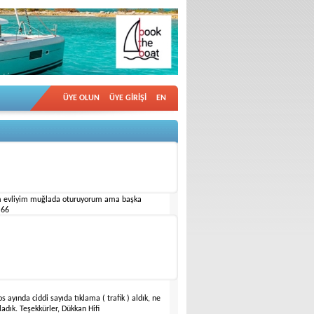
ÜYE OLUN
ÜYE GİRİŞİ
EN
armaris-İzmir-İstanbul marinalarındaki
m evliyim muğlada oturuyorum ama başka
 66
 ayında ciddi sayıda tıklama ( trafik ) aldık, ne
ladık. Teşekkürler, Dükkan Hifi