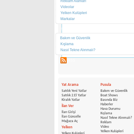
Reklam Alanları
Videolar
Yelken Kulüpleri
Markalar
Teknik
Bakım ve Güvenlik
Kışlama
Nasıl Tekne Alınmalı?
RSS
Yat Arama
Pusula
Satılık Yeni Yatlar
Bakım ve Güvenlik
Satılık 2.El Yatlar
Boat Shows
Kiralık Yatlar
Basında Biz
Haberler
İlan Ver
Hava Durumu
İlan Girişi
Kışlama
İlan Güncelle
Nasıl Tekne Alınmalı?
Mağaza Aç
Reklam
Video
Yelken
Yelken Kulüpleri
Yelken Kulüpleri