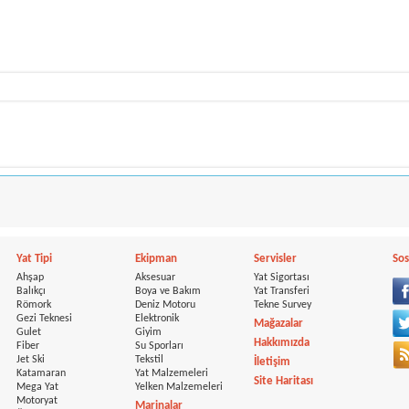
Yat Tipi
Ekipman
Servisler
Sos
Ahşap
Aksesuar
Yat Sigortası
Balıkçı
Boya ve Bakım
Yat Transferi
Römork
Deniz Motoru
Tekne Survey
Gezi Teknesi
Elektronik
Mağazalar
Gulet
Giyim
Hakkımızda
Fiber
Su Sporları
Jet Ski
Tekstil
İletişim
Katamaran
Yat Malzemeleri
Site Haritası
Mega Yat
Yelken Malzemeleri
Motoryat
Marinalar