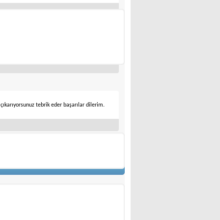
de Elektrikçi, Yatlarda Gemici/Kaptan olarak
0536 571 87 91 İstanbul kadıköy
ş çıkarıyorsunuz tebrik eder başarılar dilerim.