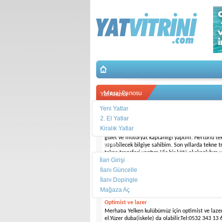
Mesaj Panosu
Yat Arama
Yeni Yatlar
Tekne transferi
2. El Yatlar
Merhabalar Profesyonel yat kaptanı ,usta gemici 
Kiralık Yatlar
sahibim.Ayrıca derin su sanayi dalgıcıyım.15 yılda
gulet ve motoryat kaptanlığı yaptım. Hertürlü t
İlan Ver
yapabilecek bilgiye sahibim. Son yıllarda tekne t
tekne transferi yaptım.Hiç bir kötü alışkanlığım y
İlan Girişi
gibi.Evliyim.Hertürlü teknenin transferini güvenl
İlanı Güncelle
14 November 2013
İlanı Dopingle
Mağaza Aç
Optimist ve lazer
Ekipman
Merhaba Yelken kulübümüz için optimist ve lazer 
el.Yüzer duba(iskele) da olabilir.Tel:0532 343 1