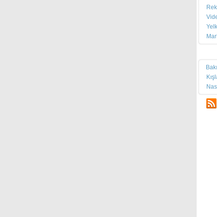
Rek
Vid
Yel
Mar
Tek
Bak
Kış
Nas