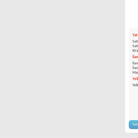
Ya
Satı
Satı
Kira
İla
İlan
İla
Mağ
Yel
Yel
Satı