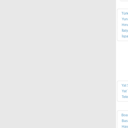
Yat
Türk
Yuna
Hırv
İtal
İspa
Hab
Mağ
Mar
Serv
Yat 
Yat 
Tek
Pus
Boa
Bas
Hav