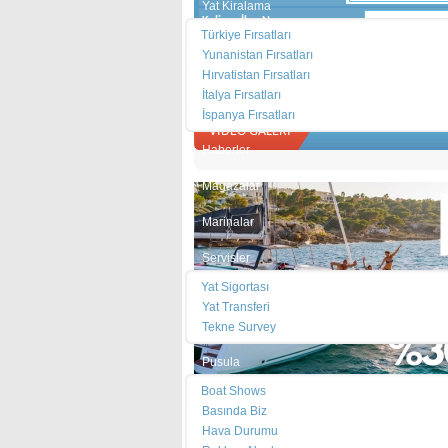
Yat Kiralama
Kelime-İlan Numarası:
Türkiye Fırsatları
Yunanistan Fırsatları
Hırvatistan Fırsatları
Stella...
Satılık Trawler
Jeanneau 53, 2010 ...
Satılık Ch
İtalya Fırsatları
Özel Yapım
Jeanneau
Chameleo
00,000 €
FİYAT :
375,000 $
FİYAT :
235,000 €
FİYAT :
35
İspanya Fırsatları
VİDEO GALERİ
Haberler
Mağazalar
Marinalar
Servisler
Yat Sigortası
Yat Transferi
Tekne Survey
Pusula
Boat Shows
Basında Biz
Hava Durumu