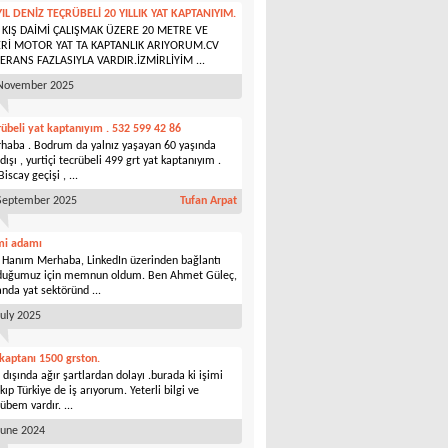
YIL DENİZ TEÇRÜBELİ 20 YILLIK YAT KAPTANIYIM.
 KIŞ DAİMİ ÇALIŞMAK ÜZERE 20 METRE VE
Rİ MOTOR YAT TA KAPTANLIK ARIYORUM.CV
ERANS FAZLASIYLA VARDIR.İZMİRLİYİM ...
November 2025
rübeli yat kaptanıyım . 532 599 42 86
haba . Bodrum da yalnız yaşayan 60 yaşında
dışı , yurtiçi tecrübeli 499 grt yat kaptanıyım .
Biscay geçişi , ...
September 2025
Tufan Arpat
i adamı
 Hanım Merhaba, LinkedIn üzerinden bağlantı
duğumuz için memnun oldum. Ben Ahmet Güleç,
anda yat sektöründ ...
July 2025
 kaptanı 1500 grston.
 dışında ağır şartlardan dolayı .burada ki işimi
kıp Türkiye de iş arıyorum. Yeterli bilgi ve
übem vardır. ...
June 2024