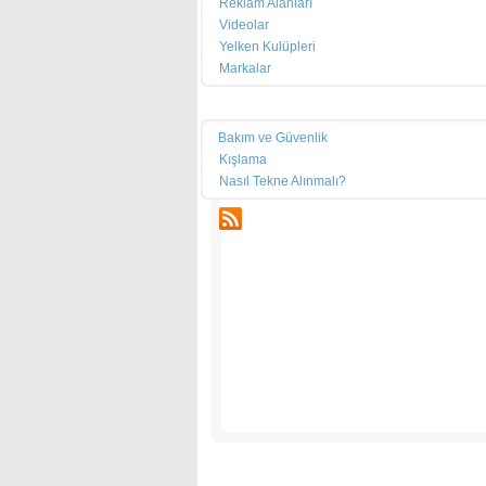
Reklam Alanları
Haber ve kampanyalardan haberdar olmak için e-bü
Videolar
olun.
110 Metrelik ER Yacht Design Tasarımı
Yelken Kulüpleri
Markalar
Teknik
Bakım ve Güvenlik
Kışlama
Nasıl Tekne Alınmalı?
RSS