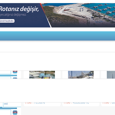
VİTRİN
ACİL
FİYATI DÜŞENLER
select
select
select
nse-575 ...
Satılık 2025 Model...
2006 Bavaria 42
Satılık Dr
hts
Belair
Bavaria
Özel Yap
400 €
FİYAT :
73,500 €
FİYAT :
4,650,000 TL
FİYAT :
30
select
select