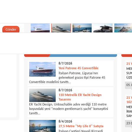
lten üyemiz
Gönder
TÜMÜ
HABERLER
ME
8/7/2026
21 
Yeni Patrone 45 Convertible
MER
İtalyan Patrone, Ligurya’nın
SUN
geleneksel gozzo tipi Patrone 45
ÜZE
Convertible modelini tanıttı...
05 
8/7/2026
110 Metrelik ER Yacht Design
21 
Tasarımı
162
ER Yacht Design, Untouchable adını verdiği 110 metre
MER
boyundaki yeni “modern gentleman’s yacht” konseptini
İKA
tanıttı...
SAH
8/4/2026
23 
27,5 Metre ''My Life II'' Satışta
İtalyan Cantieri Navali Rizzardi