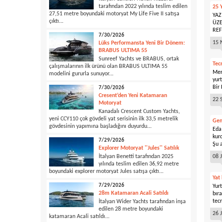
tarafından 2022 yılında teslim edilen
25 
27,51 metre boyundaki motoryat My Life Five II satışa
YAZ
çıktı...
ÜZE
REF
7/30/2026
15 
Lüks Performansta Yeni Bir Dönem:
BRABUS ULTIMA 55
Sunreef Yachts ve BRABUS, ortak
Tec
çalışmalarının ilk ürünü olan BRABUS ULTIMA 55
Mer
modelini gururla sunuyor...
yurt
Bir 
7/30/2026
Cresent’den Yeni Katamaran
22 
Motoryat
Kanadalı Crescent Custom Yachts,
yeni CCY110 çok gövdeli yat serisinin ilk 33,5 metrelik
Gem
gövdesinin yapımına başladığını duyurdu...
Eda
kur
7/29/2026
Şu 
Explorer Motoryat ''Jules'' Satılık
İtalyan Benetti tarafından 2025
08 
yılında teslim edilen 36,92 metre
boyundaki explorer motoryat Jules satışa çıktı...
Yat
7/29/2026
Yurt
28m Katamaran Acali Satıldı
bıra
tecr
İtalyan Wider Yachts tarafından inşa
edilen 28 metre boyundaki
26 
katamaran Acali satıldı...