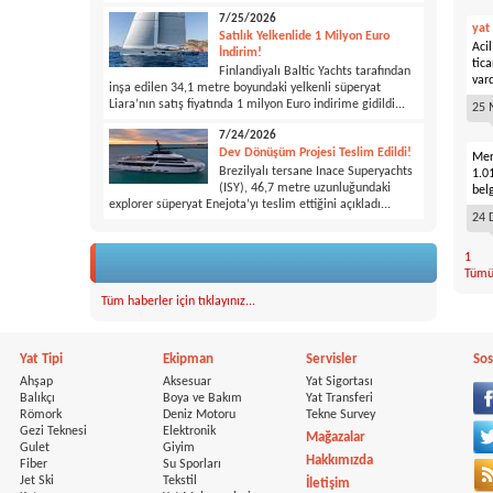
7/25/2026
yat
Satılık Yelkenlide 1 Milyon Euro
Aci
İndirim!
tic
Finlandiyalı Baltic Yachts tarafından
vard
inşa edilen 34,1 metre boyundaki yelkenli süperyat
Liara’nın satış fiyatında 1 milyon Euro indirime gidildi...
25 
7/24/2026
Dev Dönüşüm Projesi Teslim Edildi!
Mer
Brezilyalı tersane Inace Superyachts
1.0
(ISY), 46,7 metre uzunluğundaki
bel
explorer süperyat Enejota’yı teslim ettiğini açıkladı...
24 
1
Tümü
Tüm haberler için tıklayınız...
Yat Tipi
Ekipman
Servisler
Sos
Ahşap
Aksesuar
Yat Sigortası
Balıkçı
Boya ve Bakım
Yat Transferi
Römork
Deniz Motoru
Tekne Survey
Gezi Teknesi
Elektronik
Mağazalar
Gulet
Giyim
Hakkımızda
Fiber
Su Sporları
Jet Ski
Tekstil
İletişim