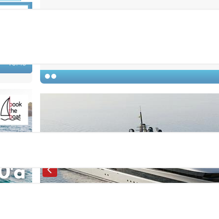
Ara
ameleon ...
n Craft
0,000 €
TÜMÜ