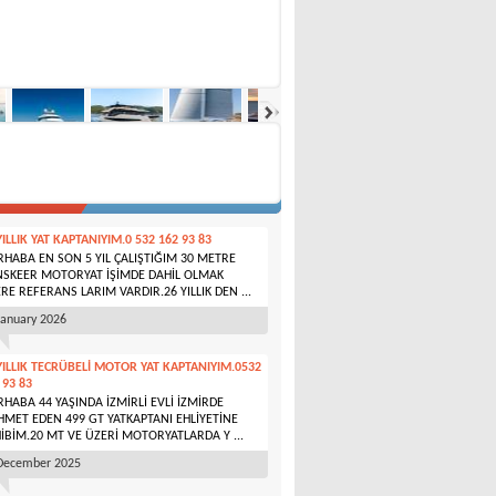
TÜMÜ
SAJ PANOSU
YILLIK YAT KAPTANIYIM.0 532 162 93 83
HABA EN SON 5 YIL ÇALIŞTIĞIM 30 METRE
SKEER MOTORYAT İŞİMDE DAHİL OLMAK
RE REFERANS LARIM VARDIR.26 YILLIK DEN ...
January 2026
YILLIK TECRÜBELİ MOTOR YAT KAPTANIYIM.0532
 93 83
HABA 44 YAŞINDA İZMİRLİ EVLİ İZMİRDE
HMET EDEN 499 GT YATKAPTANI EHLİYETİNE
İBİM.20 MT VE ÜZERİ MOTORYATLARDA Y ...
December 2025