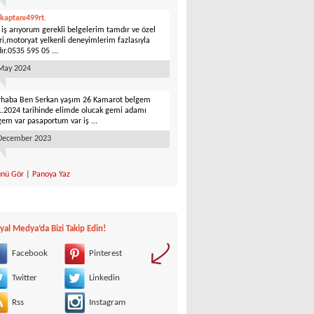
 kaptanı499rt.
l iş arıyorum gerekli belgelerim tamdır ve özel
ari,motoryat yelkenli deneyimlerim fazlasıyla
ır.0535 595 05 ...
May 2024
haba Ben Serkan yaşım 26 Kamarot belgem
1.2024 tarihinde elimde olucak gemi adamı
gem var pasaportum var iş ...
December 2023
nü Gör
|
Panoya Yaz
yal Medya‘da Bizi Takip Edin!
Facebook
Pinterest
Twitter
Linkedin
Rss
Instagram