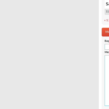
s
11
«
1
Me
Baş
Mes