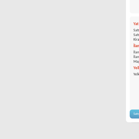
Ya
Satı
Satı
Kira
İla
İlan
İla
Mağ
Yel
Yel
Satı