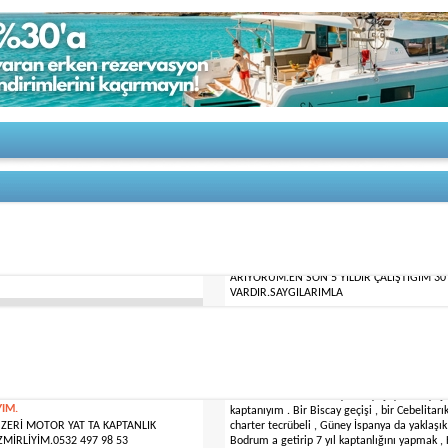
21 YILLIK TECRÜBELİ MOTOR YAT KAPTANIYI
MERHABA 44 YAŞINDA İZMİRLİ EVLİ İZMİRD
 SUNSKEER MOTORYAT İŞİMDE DAHİL
EHLİYETİNE SAHİBİM.20 MT VE ÜZERİ MOTO
K DENİZCİYİM.YAZ KIŞ DAİMİ İŞ
ARIYORUM.EN SON 5 YILDIR ÇALIŞTIĞIM 
VARDIR.SAYGILARIMLA
23 December 2025
Tecrübeli yat kaptanıyım . 532 599 42 86
Merhaba . Bodrum da yalnız yaşayan 60 yaşında
YIM.
kaptanıyım . Bir Biscay geçişi , bir Cebelitar
ÜZERİ MOTOR YAT TA KAPTANLIK
charter tecrübeli , Güney İspanya da yaklaşık
MİRLİYİM.0532 497 98 53
Bodrum a getirip 7 yıl kaptanlığını yapmak , 