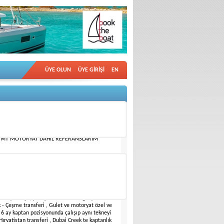
ÜYE OLUN
ÜYE GİRİŞİ
EN
M.0532 162 93 83
E İKAHMET EDEN 499 GT YATKAPTANI
RYATLARDA YAZ KIŞ DAİMİ OLACAK ŞEKİLDE İŞ
30 MT MOTORYAT DAHİL REFERANSLARIM
 yurtdışı , yurtiçi tecrübeli 499 grt yat
ık - Çeşme transferi , Gulet ve motoryat özel ve
 6 ay kaptan pozisyonunda çalışıp aynı tekneyi
Hırvatistan transferi , Dubai Creek te kaptanlık