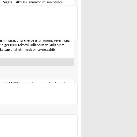
ar . Sigara , alkol kullanmıyorum son derece
Tufan Arpat
işimi bırakıp Türkiye de iş arıyorum. Yeterli bilgi
in ger türlü tekneyi kullandım ve kullanırım.
 ketçap a laf etmiycek bir tekne.sahibi
em 1.01.2024 tarihinde elimde olucak gemi
um garsonluk ve barmenlik tecrübem var