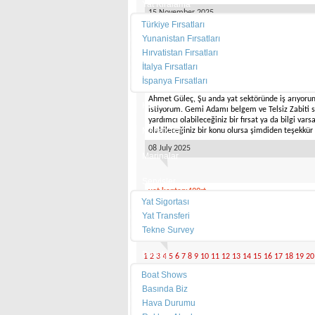
Yat Kiralama
15 November 2025
Türkiye Fırsatları
Yunanistan Fırsatları
Hırvatistan Fırsatları
İtalya Fırsatları
Gemi adamı
İspanya Fırsatları
Eda Hanım Merhaba, LinkedIn üzerinden bağlan
Ahmet Güleç, Şu anda yat sektöründe iş arıyoru
Haberler
istiyorum. Gemi Adamı belgem ve Telsiz Zabiti 
yardımcı olabileceğiniz bir fırsat ya da bilgi vars
Mağazalar
olabileceğiniz bir konu olursa şimdiden teşekkü
08 July 2025
Marinalar
Servisler
yat kaptanı499rt.
Yat Sigortası
Acil iş arıyorum gerekli belgelerim tamdır ve öz
fazlasıyla vardır.0535 595 0511
Yat Transferi
Tekne Survey
25 May 2024
Pusula
1
2
3
4
5
6
7
8
9
10
11
12
13
14
15
16
17
18
19
20
Boat Shows
Basında Biz
Mesaj Panosuna Yaz
Hava Durumu