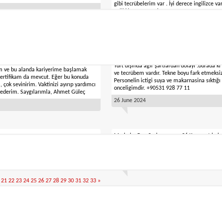
gibi tecrübelerim var . İyi derece ingilizce v
sağlıklıyım . Saygılar.
22 September 2025
Yat kaptanı 1500 grston.
tı kurduğumuz için memnun oldum. Ben
Yurt dışında ağır şartlardan dolayı .burada ki 
m ve bu alanda kariyerime başlamak
ve tecrübem vardır. Tekne boyu fark etmeksiz
sertifikam da mevcut. Eğer bu konuda
Personelin ictigi suya ve makarnasina sıktığı
a, çok sevinirim. Vaktinizi ayırıp yardımcı
onceligimdir. +90531 928 77 11
r ederim. Saygılarımla, Ahmet Güleç
26 June 2024
Merhaba Ben Serkan yaşım 26 Kamarot belg
el ticari,motoryat yelkenli deneyimlerim
adamı belgem var pasaportum var iş arıyor
isterseniz cv gönderebilirim 05469075816
24 December 2023
21
22
23
24
25
26
27
28
29
30
31
32
33
»