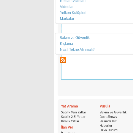
Reklam Alanları
Başlık:
Videolar
Yelken Kulüpleri
Mesaj:
Markalar
Teknik
Bakım ve Güvenlik
Kışlama
Nasıl Tekne Alınmalı?
RSS
Yat Arama
Pusula
Satılık Yeni Yatlar
Bakım ve Güvenlik
Satılık 2.El Yatlar
Boat Shows
Kiralık Yatlar
Basında Biz
Haberler
İlan Ver
Hava Durumu