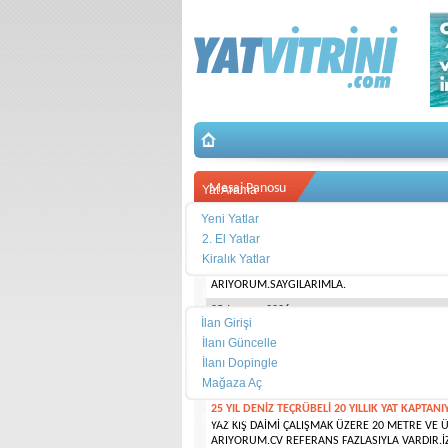
Mesaj Panosu
Yat Arama
Yeni Yatlar
2. El Yatlar
21 YILLIK YAT KAPTANIYIM.0 532 162 93 83
MERHABA EN SON 5 YIL ÇALIŞTIĞIM 30 METRE
Kiralık Yatlar
OLMAK ÜZERE REFERANS LARIM VARDIR.26 YILLI
ARIYORUM.SAYGILARIMLA.
İlan Ver
05 January 2026
İlan Girişi
İlanı Güncelle
İlanı Dopingle
Mağaza Aç
25 YIL DENİZ TEÇRÜBELİ 20 YILLIK YAT KAPTANI
Ekipman
YAZ KIŞ DAİMİ ÇALIŞMAK ÜZERE 20 METRE VE 
ARIYORUM.CV REFERANS FAZLASIYLA VARDIR.İZ