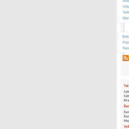
Rek
Vid
Yel
Mar
Tek
Bak
Kış
Nas
Ya
Satı
Satı
Kira
İla
İlan
İla
Mağ
Yel