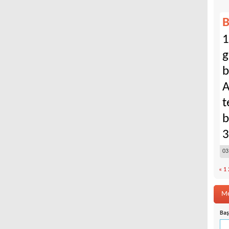
B
1
g
b
A
t
b
3
03
«
1
Me
Baş