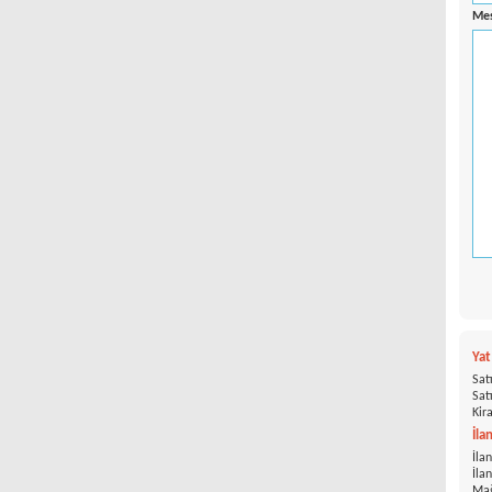
Mes
Ya
Satı
Satı
Kira
İla
İlan
İla
Mağ