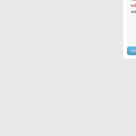
Yel
Yel
Satı