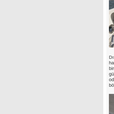
Dı
ha
bi
gü
od
bö