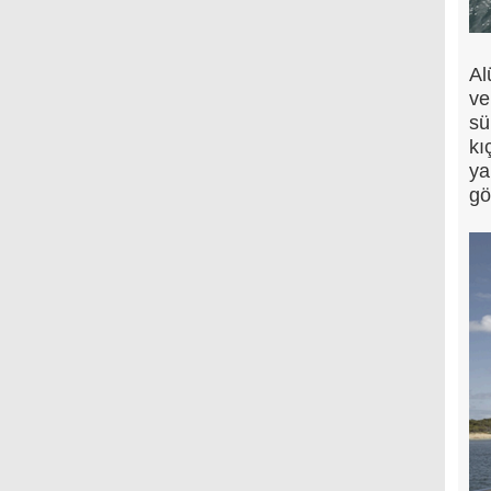
Al
ve
sü
kı
ya
gö