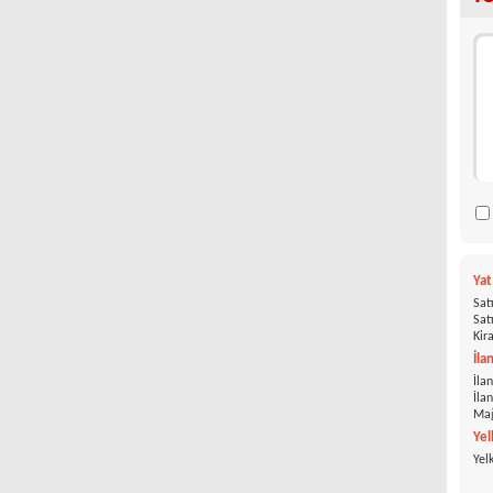
Ya
Satı
Satı
Kira
İla
İlan
İla
Mağ
Yel
Yel