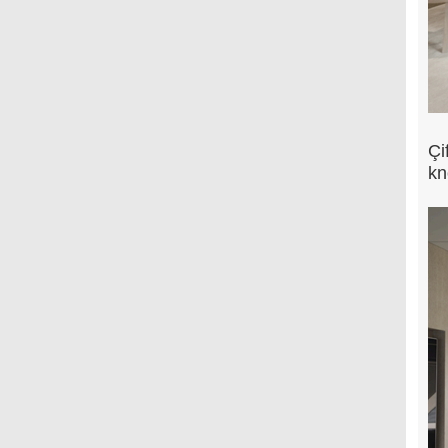
Çi
kn