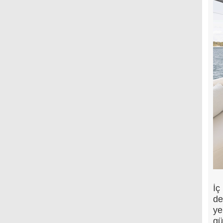
İç
de
ye
gü