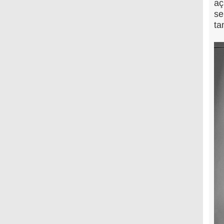
aç
se
ta