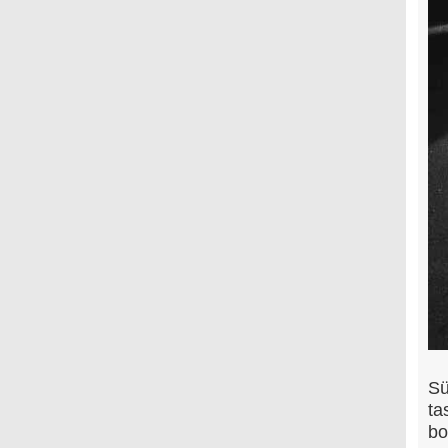
Sü
ta
bo