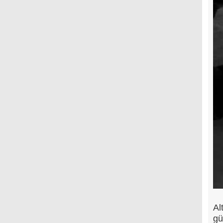
Al
gü