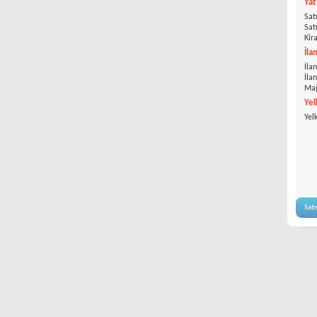
Ya
Satı
Satı
Kira
İla
İlan
İla
Mağ
Yel
Yel
Satı